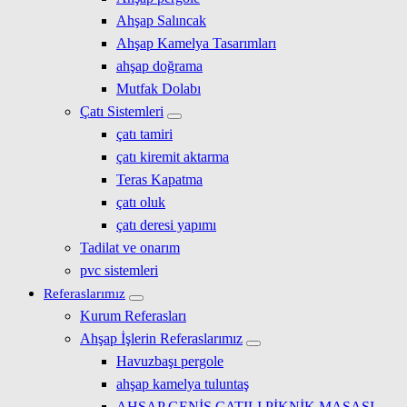
Ahşap Salıncak
Ahşap Kamelya Tasarımları
ahşap doğrama
Mutfak Dolabı
Çatı Sistemleri
çatı tamiri
çatı kiremit aktarma
Teras Kapatma
çatı oluk
çatı deresi yapımı
Tadilat ve onarım
pvc sistemleri
Referaslarımız
Kurum Referasları
Ahşap İşlerin Referaslarımız
Havuzbaşı pergole
ahşap kamelya tuluntaş
AHŞAP GENİŞ ÇATILI PİKNİK MASASI