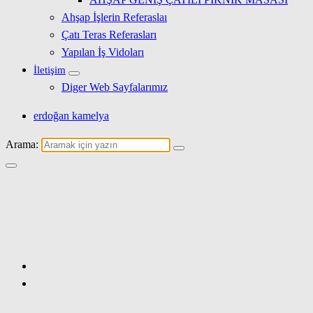
Ahşap İşlerin Referaslaı
Çatı Teras Referasları
Yapılan İş Vidoları
İletişim
Diger Web Sayfalarımız
erdoğan kamelya
Arama: