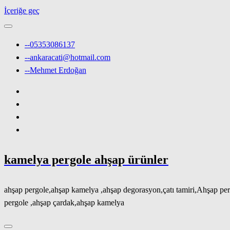
İçeriğe geç
--05353086137
--ankaracati@hotmail.com
--Mehmet Erdoğan
kamelya pergole ahşap ürünler
ahşap pergole,ahşap kamelya ,ahşap degorasyon,çatı tamiri,Ahşap per
pergole ,ahşap çardak,ahşap kamelya