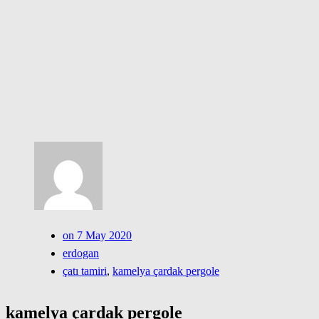
on 7 May 2020
erdogan
çatı tamiri
,
kamelya çardak pergole
kamelya çardak pergole