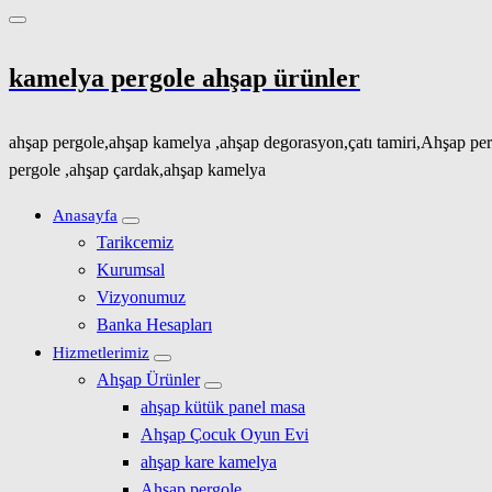
kamelya pergole ahşap ürünler
ahşap pergole,ahşap kamelya ,ahşap degorasyon,çatı tamiri,Ahşap per
pergole ,ahşap çardak,ahşap kamelya
Anasayfa
Tarikcemiz
Kurumsal
Vizyonumuz
Banka Hesapları
Hizmetlerimiz
Ahşap Ürünler
ahşap kütük panel masa
Ahşap Çocuk Oyun Evi
ahşap kare kamelya
Ahşap pergole