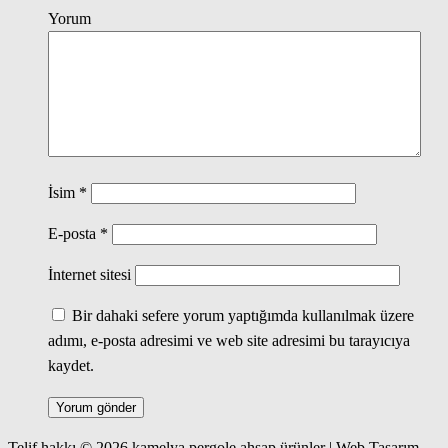
Yorum
İsim
*
E-posta
*
İnternet sitesi
Bir dahaki sefere yorum yaptığımda kullanılmak üzere
adımı, e-posta adresimi ve web site adresimi bu tarayıcıya
kaydet.
Telif hakkı © 2026 kamelya pergole ahşap ürünler | Web Tasarım