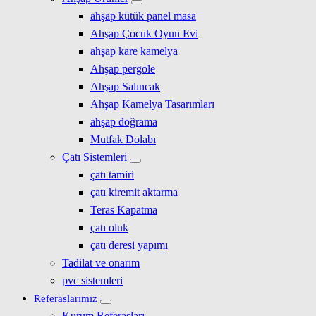
ahşap kütük panel masa
Ahşap Çocuk Oyun Evi
ahşap kare kamelya
Ahşap pergole
Ahşap Salıncak
Ahşap Kamelya Tasarımları
ahşap doğrama
Mutfak Dolabı
Çatı Sistemleri
çatı tamiri
çatı kiremit aktarma
Teras Kapatma
çatı oluk
çatı deresi yapımı
Tadilat ve onarım
pvc sistemleri
Referaslarımız
Kurum Referasları